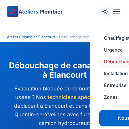
Ateliers
Plombier
Ateliers Plombier Élancourt
Débouchage canalisation
Chauffagis
Urgence
Déboucha
Débouchage de canalisation
à Élancourt
Installation
Entreprise
Évacuation bloquée ou remontée d'eaux
usées ? Nos
techniciens spécialisés
Zones
se
déplacent à Élancourt et dans tout Saint-
Quentin-en-Yvelines avec furet rotatif et
Nous
camion hydrocureur.