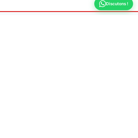
Discutons !
Ateliers
Plombier Élancourt
Dépannage & urgence plomberie 7j/7 à Élancourt
📍 Adresse
78990 Élancourt
📞 Téléphone
09 70 44 66 31
🕐 Horaires
Lun-Ven : 8h - 20h
Samedi : 9h - 18h